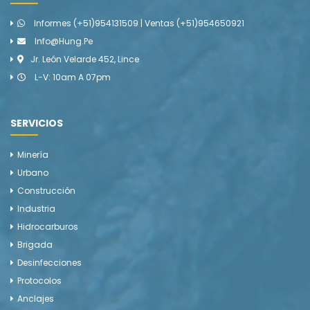
Informes (+51)954131509 | Ventas (+51)954650921
Info@hung.pe
Jr. León Velarde 452, Lince
L-V: 10am A 07pm
SERVICIOS
Minería
Urbano
Construcción
Industria
Hidrocarburos
Brigada
Desinfecciones
Protocolos
Anclajes