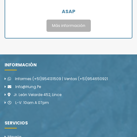
ASAP
Más información
INFORMACIÓN
Informes (+51)954131509 | Ventas (+51)954650921
Info@hung.pe
Jr. León Velarde 452, Lince
L-V: 10am A 07pm
SERVICIOS
Minería