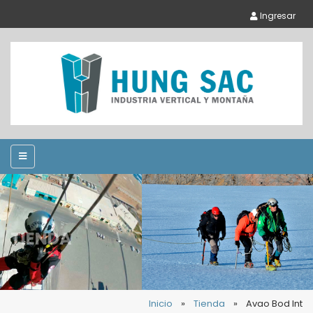
Ingresar
TIENDA
Inicio
»
Tienda
»
Avao Bod Int