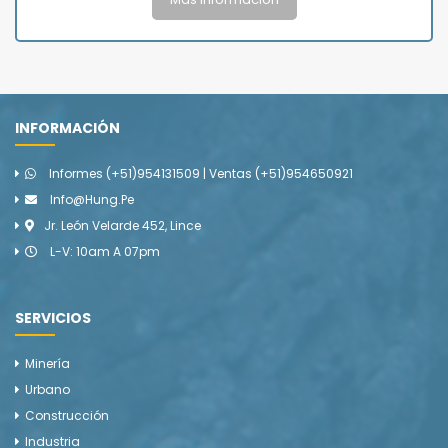
INFORMACIÓN
Informes (+51)954131509 | Ventas (+51)954650921
Info@hung.pe
Jr. León Velarde 452, Lince
L-V: 10am A 07pm
SERVICIOS
Minería
Urbano
Construcción
Industria