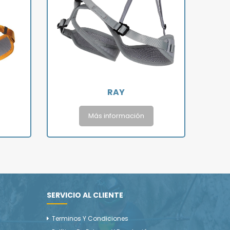
RAY
E
Más información
SERVICIO AL CLIENTE
Terminos Y Condiciones