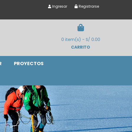
Ingresar
Registrarse
0 item(s) - S/ 0.00
CARRITO
R
PROYECTOS