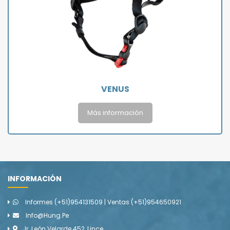
VENUS
Más información
INFORMACIÓN
Informes (+51)954131509 | Ventas (+51)954650921
Info@hung.pe
Jr. León Velarde 452, Lince