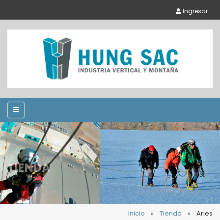
Ingresar
TIENDA
Inicio
»
Tienda
»
Aries