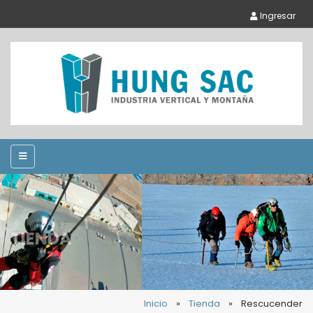
Ingresar
TIENDA
Inicio
»
Tienda
»
Rescucender