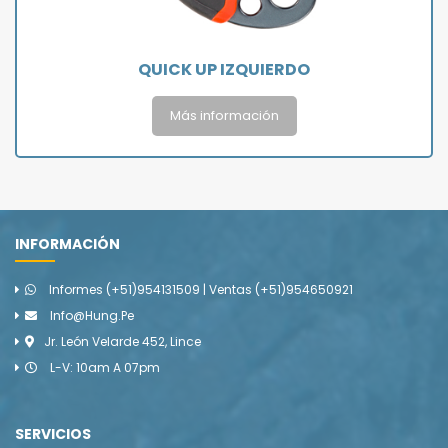
QUICK UP IZQUIERDO
Más información
INFORMACIÓN
Informes (+51)954131509 | Ventas (+51)954650921
Info@hung.pe
Jr. León Velarde 452, Lince
L-V: 10am A 07pm
SERVICIOS