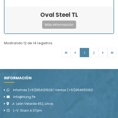
Oval Steel TL
Más información
Mostrando
12
de
14
registros
1
2
INFORMACIÓN
Informes (+51)954131509 | Ventas (+51)954650921
Info@hung.pe
Jr. León Velarde 452, Lince
L-V: 10am A 07pm