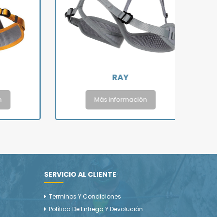
RAY
E
Más información
SERVICIO AL CLIENTE
Terminos Y Condiciones
Política De Entrega Y Devolución