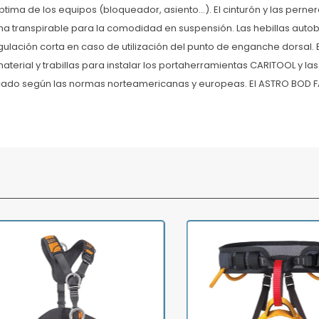
tima de los equipos (bloqueador, asiento...). El cinturón y las pern
 transpirable para la comodidad en suspensión. Las hebillas autob
gulación corta en caso de utilización del punto de enganche dorsal. El
aterial y trabillas para instalar los portaherramientas CARITOOL y l
icado según las normas norteamericanas y europeas. El ASTRO BOD FA