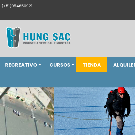
s (+51)954650921
RECREATIVO
CURSOS
TIENDA
ALQUILE