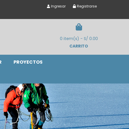
Ingresar
Registrarse
0 item(s) - S/ 0.00
CARRITO
R
PROYECTOS